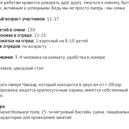
е ребятам нравится доверять друг другу, тянуться к новому, быт
 активным и успешными. Ведь мы не просто лагерь - мы семья.
й возраст участников
: 11-17
етей в смене
: 150
еловек в отряде
: 22-25
ожатых на отряд
: 1 взрослый на 8-10 детей
е отрядов
: по возрасту
ивания
: 3-4 человека на комнату, удобства в номере.
азовое, шведский стол
ого лагеря Чавдар, который находится в двух км от г. Обзор.
орожена, ведется круглосуточная охрана, имеется собственный
рю
ра
аскетбольное поля, 25-ти метровый бассейн, сцена, танцевальн
 аудитории для проведения занятий