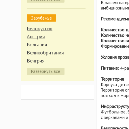
Волгоградская область
В нашем лагер
амбициозными,
Вологодская область
Зарубежье
Иркутская область
Рекомендуемы
Калининградская область
Белоруссия
Количество д
Калужская область
Количество ч
Австрия
Количество в
Карелия
Болгария
Формировани
Кировская область
Великобритания
Условия прож
Костромская область
Венгрия
Красноярский край
Питание
: 4-р
Германия
Развернуть все
Крым
Греция
Территория
Липецкая область
Индонезия
Корпуса детск
Территория ог
Марий Эл
Испания
подход к мо
Нижегородская область
Италия
Инфраструкту
Новгородская область
Кипр
Футбольное, б
Пермский край
Китай
с зеркалами и
Псковская область
Латвия
Безопасность