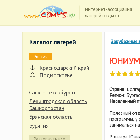
Интернет-ассоциация
лагерей отдыха
Каталог лагерей
Зарубежные 
Россия
ЮНИУМ 
Краснодарский край
Подмосковье
Страна
: Болга
Санкт-Петербург и
Регион
: Бурга
Ленинградская область
Населенный п
Башкортостан
Полезный отд
Брянская область
программы, у
заниматься н
Бурятия
Владимирская область
В лагере Юниу
Развернуть все