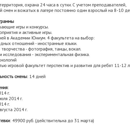
ерритория, охрана 24 часа в сутки. С учетом преподавателей,
й смен и вожатых в лагере постоянно один взрослый на 8-10 де
граммы
вающие игры и конкурсы.
приятия и активные игры.
ней в Академии Юниум. 4 факультета на выбор:
дных отношений - иностранные языки.
и творчества - фотография, танцы, вокал.
и исследования - экспериментальная физика.
ехнологий
ью игровой факультет перспектив и развития для ребят 11-12 л
ьность смены
: 14 дней
ения
:
14 г.
июля 2014 г.
14 г.
вгуста 2014 г.
тевки
: 49900 руб. (действительна до 31 марта)