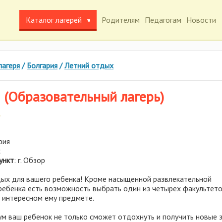
Каталог лагерей
Родителям
Педагогам
Новости
лагеря
/
Болгария
/
Летний отдых
(Образовательный лагерь)
рия
с
ункт
: г. Обзор
ых для вашего ребенка! Кроме насыщенной развлекательной
 ребенка есть возможность выбрать один из четырех факультето
а интересном ему предмете.
м ваш ребенок не только сможет отдохнуть и получить новые з