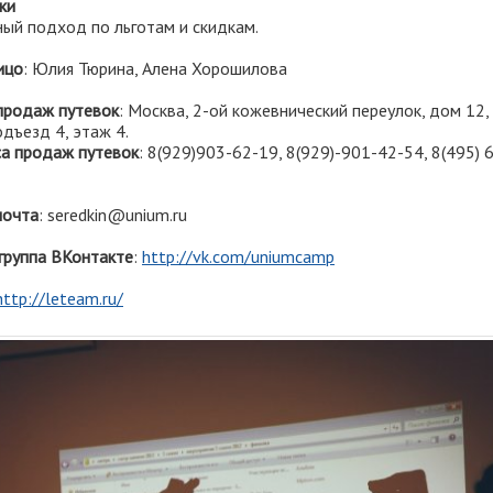
ки
ый подход по льготам и скидкам.
ицо
: Юлия Тюрина, Алена Хорошилова
продаж путевок
: Москва, 2-ой кожевнический переулок, дом 12,
одъезд 4, этаж 4.
а продаж путевок
: 8(929)903-62-19, 8(929)-901-42-54, 8(495) 
почта
: seredkin@unium.ru
группа ВКонтакте
:
http://vk.com/uniumcamp
http://leteam.ru/