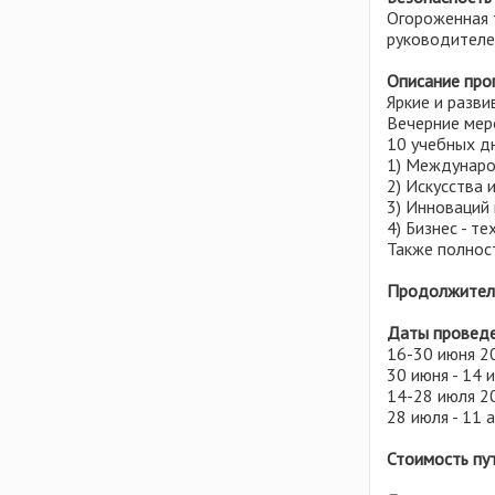
Ростовская область
Литва
Огороженная т
руководителе
Рязанская область
Мальта
Самарская область
Молдова
Описание про
Свердловская область
Яркие и разви
Польша
Вечерние меро
Смоленская область
Сербия
10 учебных д
Татарстан
1) Междунаро
Сингапур
2) Искусства 
Тверская область
Словакия
3) Инноваций 
Ульяновская область
4) Бизнес - т
США
Также полност
Удмуртия
Тунис
Хабаровский край
Продолжител
Турция
Челябинская область
Украина
Даты провед
Чувашия
16-30 июня 20
Финляндия
30 июня - 14 
Ярославская область
Хорватия
14-28 июля 20
Черногория
28 июля - 11 а
Чехия
Стоимость пу
Швейцария