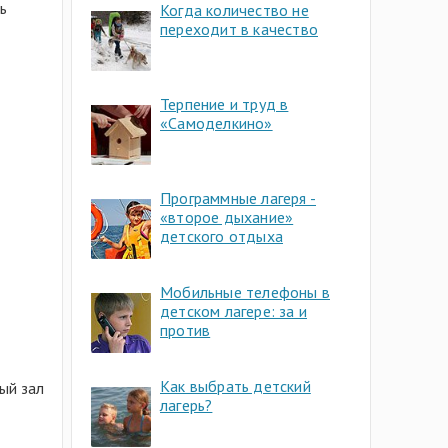
ь
Когда количество не
переходит в качество
Терпение и труд в
«Самоделкино»
Программные лагеря -
«второе дыхание»
детского отдыха
Мобильные телефоны в
детском лагере: за и
против
Как выбрать детский
ый зал
лагерь?