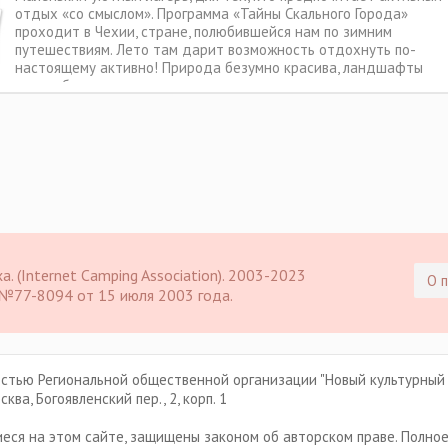
отдых «со смыслом». Программа «Тайны Скального Города»
проходит в Чехии, стране, полюбившейся нам по зимним
путешествиям. Лето там дарит возможность отдохнуть по-
настоящему активно! Природа безумно красива, ландшафты
разнообразны и
 (Internet Camping Association). 2003-2023
О 
 №77-8094 от 15 июля 2003 года.
остью Региональной общественной организации "Новый культурный 
ва, Богоявленский пер., 2, корп. 1
еся на этом сайте, защищены законом об авторском праве. Полно