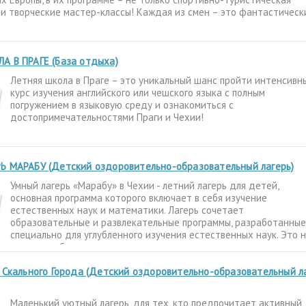
о и творческие мастер-классы! Каждая из смен – это фантастическ
А В ПРАГЕ (База отдыха)
Летняя школа в Праге – это уникальный шанс пройти интенсивн
курс изучения английского или чешского языка с полным
погружением в языковую среду и ознакомиться с
достопримечательностями Праги и Чехии!
Ь МАРАБУ (Детский оздоровительно-образовательный лагерь)
Умный лагерь «Марабу» в Чехии - летний лагерь для детей,
основная программа которого включает в себя изучение
естественных наук и математики. Лагерь сочетает
образовательные и развлекательные программы, разработанные
специально для углубленного изучения естественных наук. Это 
просто учебные
 Скального Города (Детский оздоровительно-образовательный л
Маленький уютный лагерь, для тех, кто предпочитает активный