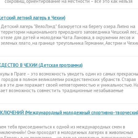
сокровищ, ориентирование на местности – все это как нельзя
тский летний лагерь в Чехии)
Детский лагерь "ВелоЛэнд" базируется на берегу озера Липно на
территории национального природного заповедника Чешский лес,
отеле для детей и молодежи Чата Лановка, в окружении лесов и
зеленых плато, на границе треугольника Германии, Австрии и Чехи
ДЕСТВО В ЧЕХИИ (Детская программа)
кулы в Праге – это возможность увидеть один из самых прекрасн
 городов в полном великолепии рождественских убранств. Старая
а в эти дни поражает своей неповторимостью и уникальностью. Н
дает возможность совместить традиционные незабываемые
КЛЮЧЕНИЙ (Международный молодежный спортивно-творчески
ем тебя присоединиться к одной из международных смен в
иключений»! Они проходят в молодежных лагерях в живописных
х Европы, в их программе – не только спортивно-туристическая