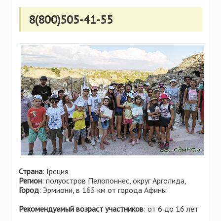
Самарская область
Польша
Свердловская область
8(800)505-41-55
Сербия
Смоленская область
Сингапур
Татарстан
Словакия
Тверская область
США
Ульяновская область
Тунис
Удмуртия
Турция
Хабаровский край
Украина
Челябинская область
Финляндия
Чувашия
Хорватия
Ярославская область
Черногория
Чехия
Швейцария
Страна
: Греция
Регион
: полуостров Пелопоннес, округ Арголида,
Эстония
Город
: Эрмиони, в 165 км от города Афины
Рекомендуемый возраст участников
: от 6 до 16 лет