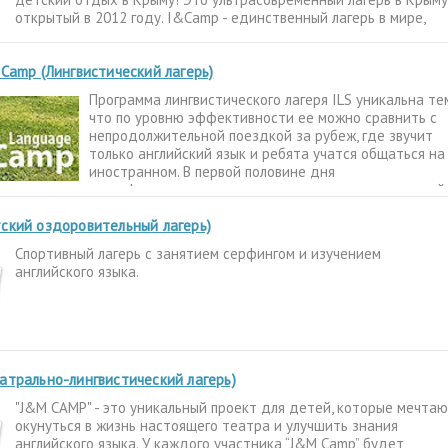
открытый в 2012 году. I&Camp - единственный лагерь в мире,
 Camp (Лингвистический лагерь)
Программа лингвистического лагеря ILS уникальна те
что по уровню эффективности ее можно сравнить с
непродолжительной поездкой за рубеж, где звучит
только английский язык и ребята учатся общаться на
иностранном. В первой половине дня
квалифицированные преподаватели международной
языковой школы ILS
ский оздоровительный лагерь)
Спортивный лагерь с занятием серфингом и изучением
английского языка.
атрально-лингвистический лагерь)
"J&M CAMP" - это уникальный проект для детей, которые мечта
окунуться в жизнь настоящего театра и улучшить знания
английского языка. У каждого участника “J&M Camp” будет