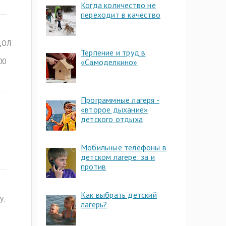
Когда количество не
переходит в качество
 ДОЛ
Терпение и труд в
00
«Самоделкино»
Программные лагеря -
«второе дыхание»
детского отдыха
Мобильные телефоны в
детском лагере: за и
против
Как выбрать детский
у,
лагерь?
,