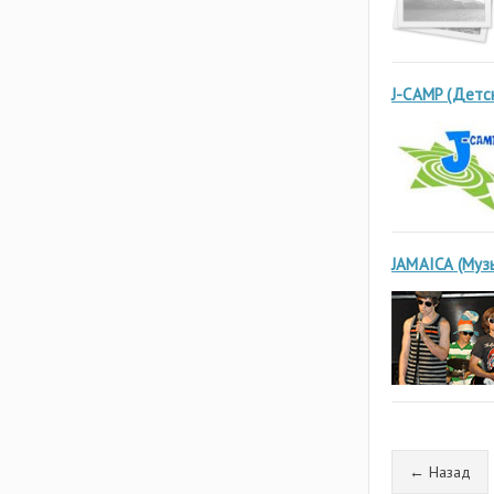
Эстония
J-CAMP (Детс
JAMAICA (Муз
← Назад