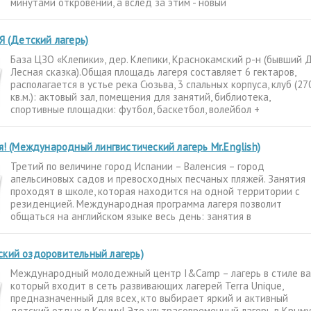
минутами откровений, а вслед за этим - новый
Я (Детский лагерь)
База ЦЗО «Клепики», дер. Клепики, Краснокамский р-н (бывший
Лесная сказка).Общая площадь лагеря составляет 6 гектаров,
располагается в устье река Сюзьва, 3 спальных корпуса, клуб (27
кв.м.): актовый зал, помещения для занятий, библиотека,
спортивные площадки: футбол, баскетбол, волейбол +
ия! (Международный лингвистический лагерь Mr.English)
Третий по величине город Испании – Валенсия – город
апельсиновых садов и превосходных песчаных пляжей. Занятия
проходят в школе, которая находится на одной территории с
резиденцией. Международная программа лагеря позволит
общаться на английском языке весь день: занятия в
интернациональных классах
кий оздоровительный лагерь)
Международный молодежный центр I&Camp – лагерь в стиле ва
который входит в сеть развивающих лагерей Terra Unique,
предназначенный для всех, кто выбирает яркий и активный
детский отдых в Крыму! Это ультрасовременный лагерь в Крыму