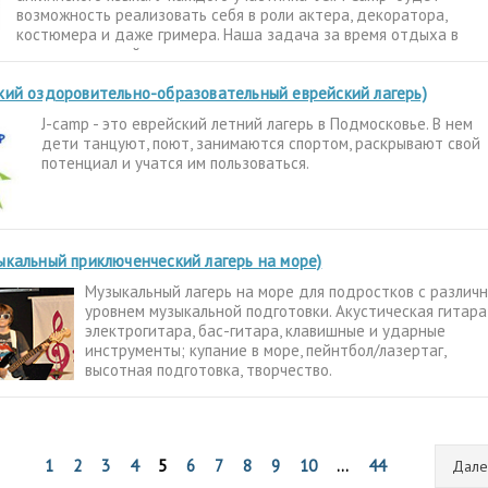
возможность реализовать себя в роли актера, декоратора,
костюмера и даже гримера. Наша задача за время отдыха в
непринужденной
кий оздоровительно-образовательный еврейский лагерь)
J-camp - это еврейский летний лагерь в Подмосковье. В нем
дети танцуют, поют, занимаются спортом, раскрывают свой
потенциал и учатся им пользоваться.
ыкальный приключенческий лагерь на море)
Музыкальный лагерь на море для подростков с различ
уровнем музыкальной подготовки. Акустическая гитара
электрогитара, бас-гитара, клавишные и ударные
инструменты; купание в море, пейнтбол/лазертаг,
высотная подготовка, творчество.
1
2
3
4
5
6
7
8
9
10
...
44
Дал