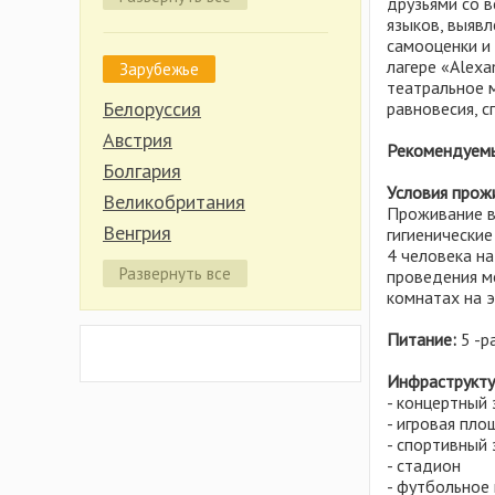
друзьями со в
Волгоградская область
языков, выявл
Вологодская область
самооценки и 
лагере «Alexa
Зарубежье
Иркутская область
театральное м
Калининградская область
Белоруссия
равновесия, с
Калужская область
Австрия
Рекомендуемы
Карелия
Болгария
Условия прож
Кировская область
Великобритания
Проживание в
Костромская область
Венгрия
гигиенические
4 человека н
Красноярский край
Германия
Развернуть все
проведения м
Крым
Греция
комнатах на 
Липецкая область
Индонезия
Питание:
5 -р
Марий Эл
Испания
Нижегородская область
Инфраструкту
Италия
- концертный 
Новгородская область
Кипр
- игровая пл
Пермский край
- спортивный 
Китай
- стадион
Псковская область
Латвия
- футбольное