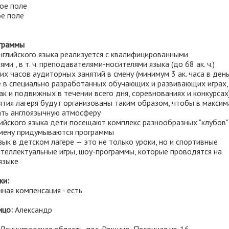
ное поле
ое поле
граммы
нглийского языка реализуется с квалифицированными
ми , в т. ч. преподавателями-носителями языка (до 68 ак. ч.)
их часов аудиторных занятий в смену (минимум 3 ак. часа в день)
е в специально разработанных обучающих и развивающих играх,
ак и подвижных в течении всего дня, соревнованиях и конкурсах)
ятия лагеря будут организованы таким образом, чтобы в макси
ать англоязычную атмосферу
лийского языка дети посещают комплекс разнообразных "клубов"
смену придумываются программы
язык в детском лагере — это не только уроки, но и спортивные
нтеллектуальные игры, шоу-программы, которые проводятся на
языке
ки:
нная компенсация - есть
ицо:
Александр