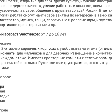
сей России, открытие для себя других культур, изучение иностр
ение лидерских качеств, умение работать в команде, повышени
уверенности в себе, общение с друзьями со всей России. В детс
ndria» ребята смогут найти себе занятия по интересам в таких ка
астерство, музыка, танцы, спортивные и ролевые игры, искусств
портивное ориентирование и др.
й возраст участников:
от 7 до 16 лет
ивания
 2-этажных кирпичных корпусах с удобствами на этаже (отдел
 комнаты для мальчиков и для девочек). Размещение в комнатах
а каждом этаже. Имеются просторные комнаты с телевизором д
ероприятий и отдыха. Руководители групп размещаются в отде
этаже
азовое
ра
зал
ощадка
зал
 поле