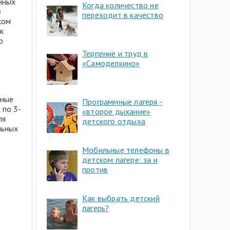
анных
Когда количество не
е
переходит в качество
ком
к
о
Терпение и труд в
«Самоделкино»
ьные
Программные лагеря -
 по 3-
«второе дыхание»
ля
детского отдыха
льных
Мобильные телефоны в
детском лагере: за и
против
Как выбрать детский
лагерь?