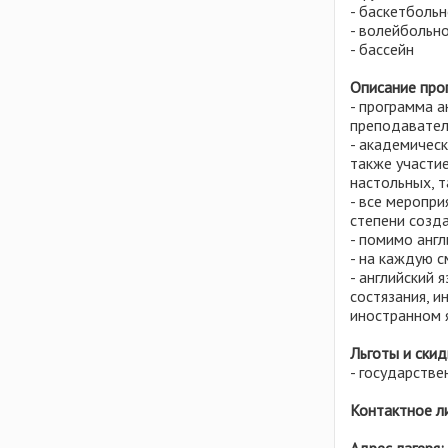
Ростовская область
- баскетболь
Литва
- волейбольн
Рязанская область
Мальта
- бассейн
Самарская область
Молдова
Описание про
Свердловская область
Польша
- программа а
Смоленская область
Сербия
преподавателя
- академическ
Татарстан
Сингапур
также участи
Тверская область
Словакия
настольных, т
- все меропри
Ульяновская область
США
степени созд
Удмуртия
Тунис
- помимо анг
- на каждую 
Хабаровский край
Турция
- английский 
Челябинская область
Украина
состязания, и
иностранном 
Чувашия
Финляндия
Ярославская область
Хорватия
Льготы и скид
- государстве
Черногория
Чехия
Контактное л
Швейцария