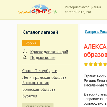
Интернет-ассоциация
лагерей отдыха
Каталог лагерей
Лагеря в Рос
Россия
АЛЕКСА
Краснодарский край
образов
Подмосковье
Санкт-Петербург и
Страна:
Росси
Ленинградская область
Регион:
Ленин
Башкортостан
Населенный п
Брянская область
Детский лагер
Бурятия
направлена на
Владимирская область
усовершенство
Развернуть все