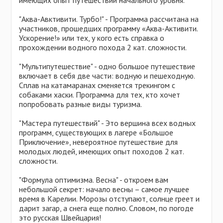
имеющих опыт путешествий начального уровня.
"Аква-Авктивити. Турбо!" - Программа рассчитана на
участников, прошедших программу «Аква-Активити.
Ускорение!» или тех, у кого есть справка о
прохождении водного похода 2 кат. сложности.
"Мультипутешествие" - одно большое путешествие
включает в себя две части: водную и пешеходную.
Сплав на катамаранах сменяется трекингом с
собаками хаски. Программа для тех, кто хочет
попробовать разные виды туризма.
"Мастера путешествий" - Это вершина всех водных
программ, существующих в лагере «Большое
Приключение», невероятное путешествие для
молодых людей, имеющих опыт походов 2 кат.
сложности.
"Формула оптимизма. Весна" - откроем вам
небольшой секрет: начало весны – самое лучшее
время в Карелии. Морозы отступают, солнце греет и
дарит загар, а снега еще полно. Словом, по погоде
это русская Швейцария!