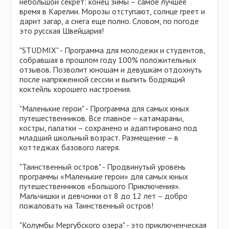
небольшой секрет: конец зимы – самое лучшее
время в Карелии. Морозы отступают, солнце греет и
дарит загар, а снега еще полно. Словом, по погоде
это русская Швейцария!
"STUDMIX" - Программа для молодежи и студентов,
собравшая в прошлом году 100% положительных
отзывов. Позволит юношам и девушкам отдохнуть
после напряженной сессии и выпить бодрящий
коктейль хорошего настроения.
"Маленькие герои" - Программа для самых юных
путешественников. Все главное – катамараны,
костры, палатки – сохранено и адаптировано под
младший школьный возраст. Размещение – в
коттеджах базового лагеря.
"Таинственный остров" - Продвинутый уровень
программы «Маленькие герои» для самых юных
путешественников «Большого Приключения».
Мальчишки и девчонки от 8 до 12 лет – добро
пожаловать на Таинственный остров!
"Колумбы Мергубского озера" - это приключенческая