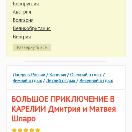
Иркутская область
Белоруссия
Калининградская область
Австрия
Калужская область
Болгария
Карелия
Великобритания
Кировская область
Венгрия
Костромская область
Германия
Развернуть все
Красноярский край
Греция
Крым
Индонезия
Липецкая область
Испания
Марий Эл
Лагеря в России
/
Карелия
/
Осенний отдых
/
Италия
Зимний отдых
/
Летний отдых
/
Весенний отдых
Нижегородская область
Кипр
Новгородская область
Китай
БОЛЬШОЕ ПРИКЛЮЧЕНИЕ В
Пермский край
Латвия
КАРЕЛИИ Дмитрия и Матвея
Псковская область
Литва
Ростовская область
Шпаро
Мальта
Рязанская область
Молдова