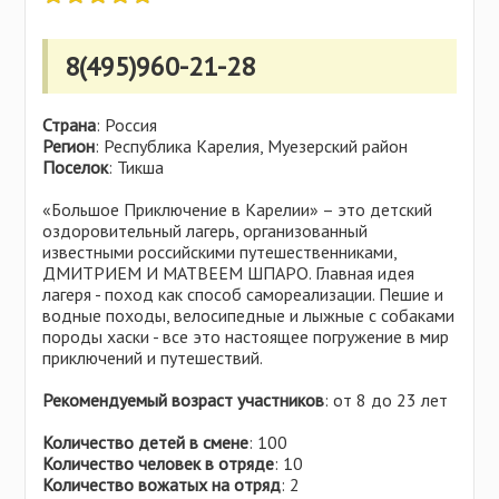
Самарская область
Польша
Свердловская область
Сербия
8(495)960-21-28
Смоленская область
Сингапур
Татарстан
Словакия
Страна
Тверская область
: Россия
США
Регион
: Республика Карелия, Муезерский район
Ульяновская область
Поселок
Тунис
: Тикша
Удмуртия
Турция
«Большое Приключение в Карелии» – это детский
Хабаровский край
Украина
оздоровительный лагерь, организованный
Челябинская область
известными российскими путешественниками,
Финляндия
ДМИТРИЕМ И МАТВЕЕМ ШПАРО. Главная идея
Чувашия
Хорватия
лагеря - поход как способ самореализации. Пешие и
Ярославская область
водные походы, велосипедные и лыжные с собаками
Черногория
породы хаски - все это настоящее погружение в мир
Чехия
приключений и путешествий.
Швейцария
Рекомендуемый возраст участников
: от 8 до 23 лет
Эстония
Количество детей в смене
: 100
Количество человек в отряде
: 10
Количество вожатых на отряд
: 2