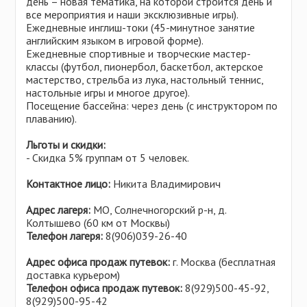
день – новая тематика, на которой строится день и
все мероприятия и наши эксклюзивные игры).
Ежедневные инглиш-токи (45-минутное занятие
английским языком в игровой форме).
Ежедневные спортивные и творческие мастер-
классы (футбол, пионербол, баскетбол, актерское
мастерство, стрельба из лука, настольный теннис,
настольные игры и многое другое).
Посещение бассейна: через день (с инструктором по
плаванию).
Льготы и скидки:
- Скидка 5% группам от 5 человек.
Контактное лицо:
Никита Владимирович
Адрес лагеря:
МО, Солнечногорский р-н, д.
Колтышево (60 км от Москвы)
Телефон лагеря:
8(906)039-26-40
Адрес офиса продаж путевок:
г. Москва (бесплатная
доставка курьером)
Телефон офиса продаж путевок:
8(929)500-45-92,
8(929)500-95-42