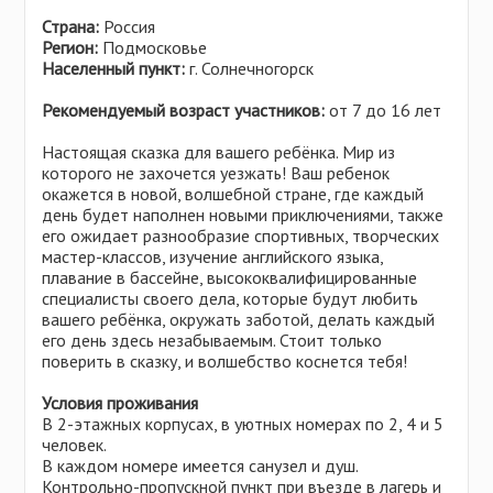
Самарская область
Польша
Страна:
Россия
Свердловская область
Сербия
Регион:
Подмосковье
Смоленская область
Населенный пункт:
г. Солнечногорск
Сингапур
Татарстан
Словакия
Рекомендуемый возраст участников:
от 7 до 16 лет
Тверская область
США
Настоящая сказка для вашего ребёнка. Мир из
Ульяновская область
Тунис
которого не захочется уезжать! Ваш ребенок
Удмуртия
окажется в новой, волшебной стране, где каждый
Турция
день будет наполнен новыми приключениями, также
Хабаровский край
Украина
его ожидает разнообразие спортивных, творческих
Челябинская область
мастер-классов, изучение английского языка,
Финляндия
плавание в бассейне, высококвалифицированные
Чувашия
Хорватия
специалисты своего дела, которые будут любить
Ярославская область
вашего ребёнка, окружать заботой, делать каждый
Черногория
его день здесь незабываемым. Стоит только
Чехия
поверить в сказку, и волшебство коснется тебя!
Швейцария
Условия проживания
Эстония
В 2-этажных корпусах, в уютных номерах по 2, 4 и 5
человек.
В каждом номере имеется санузел и душ.
Контрольно-пропускной пункт при въезде в лагерь и