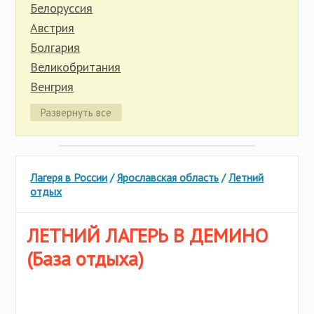
Иркутская область
Белоруссия
Калининградская область
Австрия
Калужская область
Болгария
Карелия
Великобритания
Кировская область
Венгрия
Костромская область
Германия
Развернуть все
Красноярский край
Греция
Крым
Индонезия
Липецкая область
Испания
Марий Эл
Лагеря в России
/
Ярославская область
/
Летний
Италия
отдых
Нижегородская область
Кипр
Новгородская область
Китай
ЛЕТНИЙ ЛАГЕРЬ В ДЕМИНО
Пермский край
Латвия
(База отдыха)
Псковская область
Литва
Ростовская область
Мальта
Рязанская область
Молдова