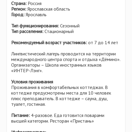
Самарская область
Польша
Страна:
Россия
Свердловская область
Регион:
Ярославская область
Сербия
Город:
Ярославль
Смоленская область
Сингапур
Татарстан
Тип функционирования:
Сезонный
Словакия
Тип расселения:
Стационарный
Тверская область
США
Ульяновская область
Рекомендуемый возраст участников:
от 7 до 14 лет
Тунис
Удмуртия
Турция
Лингвистический лагерь проводится на территории
Хабаровский край
международного центра спорта и отдыха «Дёмино».
Украина
Организаторы – Школа иностранных языков
Челябинская область
Финляндия
«ИНТЕР-Лэнг».
Чувашия
Хорватия
Условия проживания
Ярославская область
Черногория
Проживания в комфортабельных коттеджах. В
коттедже предусмотрены места для 10 человек
Чехия
плюс преподаватель. В коттедже – сауна, душ,
Швейцария
туалет, гостиная.
Эстония
Питание:
4-разовое. Еда готовится поварами
высшей категории. Ресторан «Пристань»