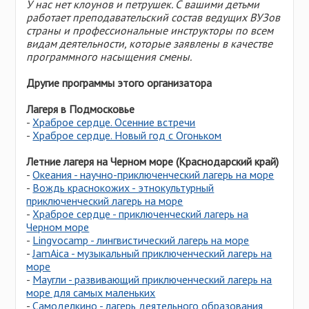
У нас нет клоунов и петрушек. С вашими детьми
работает преподавательский состав ведущих ВУЗов
страны и профессиональные инструкторы по всем
видам деятельности, которые заявлены в качестве
программного насыщения смены.
Другие программы этого организатора
Лагеря в Подмосковье
-
Храброе сердце. Осенние встречи
-
Храброе сердце. Новый год с Огоньком
Летние лагеря на Черном море (Краснодарский край)
-
Океания - научно-приключенческий лагерь на море
-
Вождь краснокожих - этнокультурный
приключенческий лагерь на море
-
Храброе сердце - приключенческий лагерь на
Черном море
-
Lingvocamp - лингвистический лагерь на море
-
JamAica - музыкальный приключенческий лагерь на
море
-
Маугли - развивающий приключенческий лагерь на
море для самых маленьких
-
Самоделкино - лагерь деятельного образования