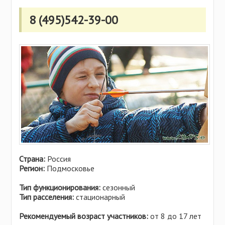
Самарская область
Польша
Свердловская область
8 (495)542-39-00
Сербия
Смоленская область
Сингапур
Татарстан
Словакия
Тверская область
США
Ульяновская область
Тунис
Удмуртия
Турция
Хабаровский край
Украина
Челябинская область
Финляндия
Чувашия
Хорватия
Ярославская область
Черногория
Страна:
Россия
Чехия
Регион:
Подмосковье
Швейцария
Тип функционирования:
сезонный
Эстония
Тип расселения:
стационарный
Рекомендуемый возраст участников:
от 8 до 17 лет