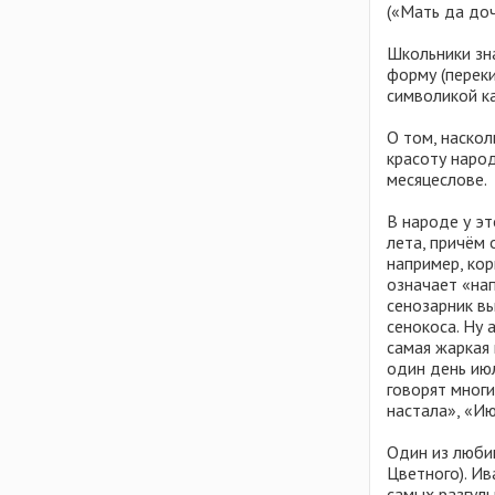
(«Мать да доч
Школьники зн
форму (перек
символикой к
О том, наскол
красоту наро
месяцеслове.
В народе у эт
лета, причём 
например, кор
означает «нап
сенозарник вы
сенокоса. Ну 
самая жаркая 
один день ию
говорят многи
настала», «Ию
Один из люби
Цветного). И
самых разгуль