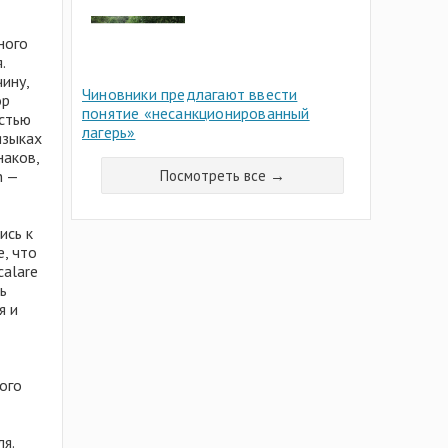
ного
.
ину,
Чиновники предлагают ввести
ор
понятие «несанкционированный
остью
лагерь»
языках
наков,
Посмотреть все →
n —
ись к
e, что
calare
ь
я и
ого
ля.