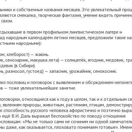
ники и собственные названия месяцев. Это увлекательный проце
ляются смекалка, творческая фантазия, умение видеть причинн
связи.
отдыхавшие в первом профильном лингвистическом лагере и
ад народным календарём летних месяцев, предложили такие на
естными народными):
ом, хлеборост) — жаюнь.
к, сенозарник, макушка лета) — солнцепёк, ягодник, медовик, тр
девик (в Сибири).
нь, разносол, густоед) — запасник, урожайник, сенокосник.
лиз пословиц и поговорок с выявлением и обсуждением непонят
ов — тоже увлекательнейшее занятие.
оговорки, относящиеся как к году в целом, так и к отдельным с
м, явлениям природы, животным, растениям, птицам, демонстрир
ю способность русского человека афористично и поэтично выр
о ещё В.И. Даль выражал беспокойство по поводу отношения
ословицам: «Мы не только сами не сочиним ни одной замечател
 мы даже, как оказывается, плоховато понимаем готовые». Имен