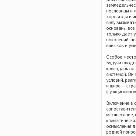
Ростовская область
Литва
земледельческ
пословицы и п
Рязанская область
Мальта
хороводы и и
Самарская область
Молдова
силу вызывать
Свердловская область
основаны все
Польша
только даёт 
Смоленская область
Сербия
поколений, но
Татарстан
навыков и уме
Сингапур
Тверская область
Словакия
Особое место
Ульяновская область
Будучи плодо
США
календарь по 
Удмуртия
Тунис
системой. Он 
Хабаровский край
условий, реаг
Турция
и шире — стр
Челябинская область
Украина
функциониров
Чувашия
Финляндия
Включение в 
Ярославская область
Хорватия
сопоставител
Черногория
месяцеслове,
климатических
Чехия
осмысления д
Швейцария
родной приро