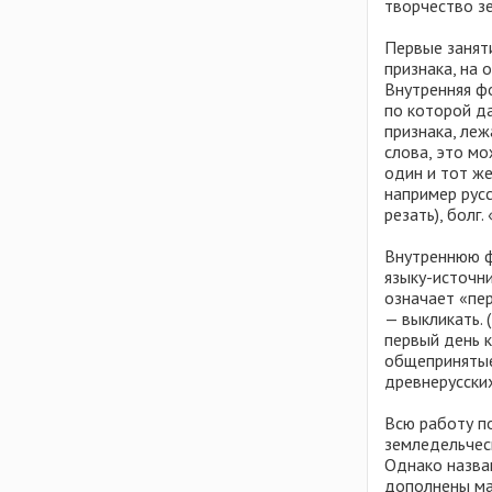
творчество з
Эстония
Первые занят
признака, на
Внутренняя фо
по которой д
признака, ле
слова, это мо
один и тот ж
например русс
резать), болг.
Внутреннюю ф
языку-источни
означает «пер
— выкликать.
первый день 
общепринятые
древнерусски
Всю работу п
земледельческ
Однако назва
дополнены мат