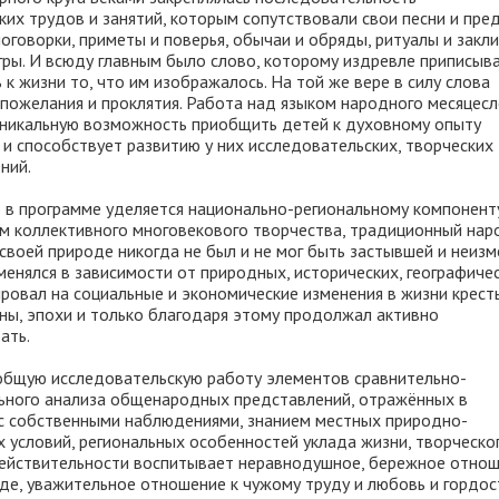
их трудов и занятий, которым сопутствовали свои песни и пред
оговорки, приметы и поверья, обычаи и обряды, ритуалы и закли
гры. И всюду главным было слово, которому издревле приписыв
 к жизни то, что им изображалось. На той же вере в силу слова
 пожелания и проклятия. Работа над языком народного месяцесл
уникальную возможность приобщить детей к духовному опыту
 и способствует развитию у них исследовательских, творческих
ний.
 в программе уделяется национально-региональному компоненту
м коллективного многовекового творчества, традиционный на
своей природе никогда не был и не мог быть застывшей и неиз
менялся в зависимости от природных, исторических, географиче
ировал на социальные и экономические изменения в жизни крест
аны, эпохи и только благодаря этому продолжал активно
ать.
общую исследовательскую работу элементов сравнительно-
ьного анализа общенародных представлений, отражённых в
 с собственными наблюдениями, знанием местных природно-
 условий, региональных особенностей уклада жизни, творческо
ействительности воспитывает неравнодушное, бережное отнош
де, уважительное отношение к чужому труду и любовь и гордос