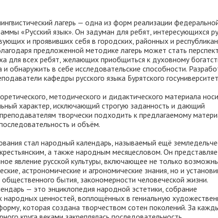
ингвистический лагерь — одна из форм реализации федерально
аммы «Русский язык». Он задуман для ребят, интересующихся р
вующих и проявивших себя в городских, районных и республика
Благодаря предложенной методике лагерь может стать перспек
а для всех ребят, желающих приобщиться к духовному богатст
а и обнаружить в себе исследовательские способности. Разраб
еподаватели кафедры русского языка Бурятского госуниверситет
оретического, методического и дидактического материала нос
ьный характер, исключающий строгую заданность и дающий
преподавателям творчески подходить к предлагаемому матери
 последовательность и объём.
ования стал народный календарь, называемый ещё земледельче
 крестьянским, а также народным месяцесловом. Он представляе
ьное явление русской культуры, включающее не только возможн
ские, астрономические и агрономические знания, но и установ
 общественного бытия, закономерности человеческой жизни.
ендарь — это энциклопедия народной эстетики, собрание
 народных ценностей, воплощённых в гениальную художестве
форму, которая создана творчеством сотен поколений. За кажд
рного круга веками закреплялась последовательность