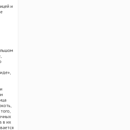
ицей и
ые
ольшом
,
о
иде»,
ки
ан
ица
окоть,
того,
очных
в в их
ивается