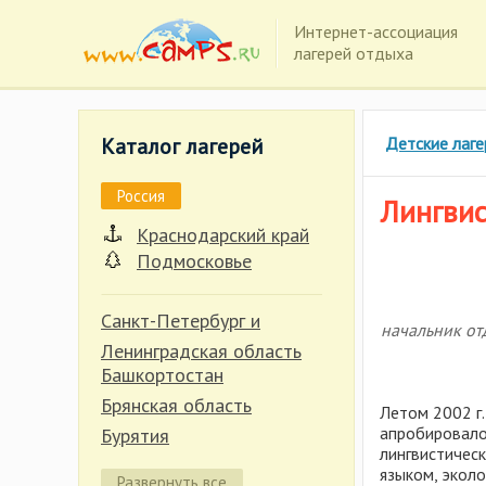
Интернет-ассоциация
лагерей отдыха
Каталог лагерей
Детские лаге
Россия
Лингвис
Краснодарский край
Подмосковье
Санкт-Петербург и
начальник от
Ленинградская область
Башкортостан
Брянская область
Летом 2002 г
апробировало
Бурятия
лингвистическ
Владимирская область
языком, экол
Развернуть все