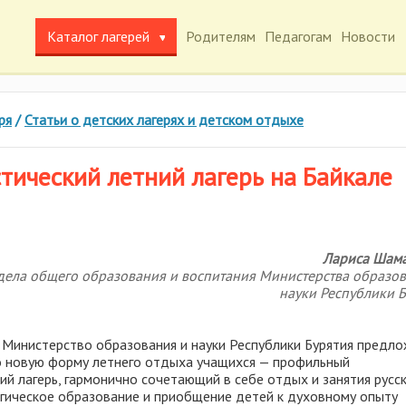
Каталог лагерей
Родителям
Педагогам
Новости
ря
/
Статьи о детских лагерях и детском отдыхе
тический летний лагерь на Байкале
Лариса Шама
дела общего образования и воспитания Министерства образов
науки Республики 
. Министерство образования и науки Республики Бурятия предло
 новую форму летнего отдыха учащихся — профильный
ий лагерь, гармонично сочетающий в себе отдых и занятия русс
огическое образование и приобщение детей к духовному опыту