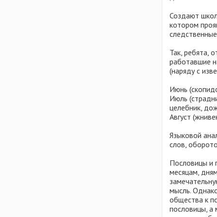
Создают школь
котором прояв
следственные 
Так, ребята, 
работавшие н
(наряду с изв
Июнь (скопид
Июль (страдни
целебник, дож
Август (жниве
Языковой ана
слов, оборот
Пословицы и п
месяцам, дня
замечательну
мысль. Однак
общества к п
пословицы, а