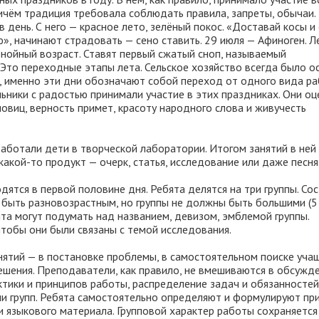
ичём традиция требовала соблюдать правила, запреты, обычаи.
 день. С него — красное лето, зелёный покос. «Доставай косы и
», начинают страдовать — сено ставить. 29 июля — Афиноген. Л
знойный возраст. Ставят первый сжатый сноп, называемый
 Это переходные этапы лета. Сельское хозяйство всегда было о
, именно эти дни обозначают собой переход от одного вида ра
ьники с радостью принимали участие в этих праздниках. Они оц
овиц, верность примет, красоту народного слова и живучесть
аботали дети в творческой лаборатории. Итогом занятий в ней
акой-то продукт — очерк, статья, исследование или даже песня
дятся в первой половине дня. Ребята делятся на три группы. Со
 быть разновозрастным, но группы не должны быть большими (
ята могут подумать над названием, девизом, эмблемой группы.
чтобы они были связаны с темой исследования.
нятий — в постановке проблемы, в самостоятельном поиске уча
ешения. Преподаватели, как правило, не вмешиваются в обсужде
ктики и принципов работы, распределение задач и обязанностей
и групп. Ребята самостоятельно определяют и формулируют пр
 языкового материала. Групповой характер работы сохраняется