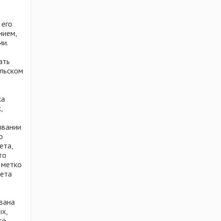
 его
нием,
ми.
ать
юльском
ка
,
звании
о
ета,
то
 метко
лета
вана
х,
сё