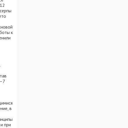
 12
 серпы
ето
сновой
боты к
енили
.
став
5–7
щимися
ние, в
инципы
 и при