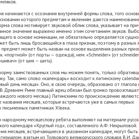
емляков.
ия начинаются с осознания внутренней формы слова, того основ
 основании которого предметам и явлениям даются наименования
рма слова мотивирует звуковой облик слова, указывает на прич
анное значение выражено именно этим сочетанием звуков. Выб
жащего в основе номинации, не обязательно определяется сущн
жет быть лишь бросающийся в глаза признак, поэтому в разных 
е предмет может быть назван на основе выделения разных приз
к. «портной» (от порты — одежда), нем. «Schneider» (от schneide
 «шивач» (от шия — шить).
орму заимствованных слов мы можем понять, только обративш
ку. Так, само слово «календарь» восходит к латинскому calenda
вый день месяца». Оно, в свою очередь, образовано от глагола 
 (В Древнем Риме главный жрец обязан был громко провозглашат
каждого нового месяца.) Латинскими по происхождению являютс
 названия месяцев, которые встречаются уже в самых первых
х письменных памятниках XIвека.
о народному месяцеслову ребята выполняют на материале русск
ого календаря «Круглый год», составленного А.Ф. Некрыловой.
ния месяцев, встречающиеся в указанном календаре, могут быть
ериалом, взятым из Толкового великорусского словаря В.И. Да