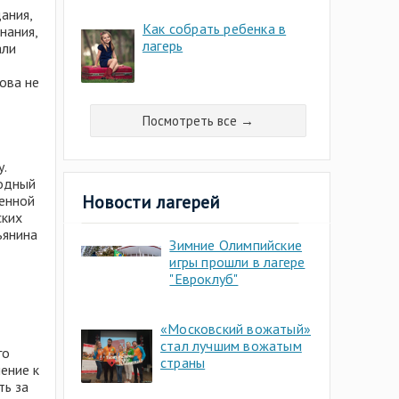
ания,
Как собрать ребенка в
нания,
лагерь
али
ова не
Посмотреть все →
.
родный
Новости лагерей
менной
ских
ьянина
Зимние Олимпийские
игры прошли в лагере
"Евроклуб"
«Московский вожатый»
стал лучшим вожатым
го
страны
ение к
ть за