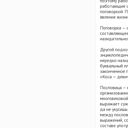
поэтому рабо
работающие с
поговоркой. 
явления жизн
Поговорка — 
составляющее
назидательно
Другой подхо
энциклопедич
нередко нази
буквальный п
законченное п
«Коса — девич
Пословица — к
организованн
многовековой
выражает суж
да не укусишь
между послов
выражений, со
составе употр