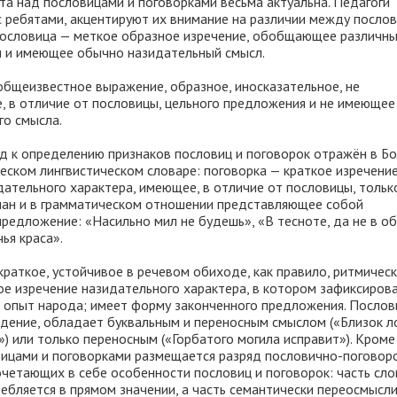
та над пословицами и поговорками весьма актуальна. Педагоги
 ребятами, акцентируют их внимание на различии между послов
Пословица — меткое образное изречение, обобщающее различн
и и имеющее обычно назидательный смысл.
общеизвестное выражение, образное, иносказательное, не
, в отличие от пословицы, цельного предложения и не имеющее
го смысла.
д к определению признаков пословиц и поговорок отражён в Б
еском лингвистическом словаре: поговорка — краткое изречение
дательного характера, имеющее, в отличие от пословицы, тольк
лан и в грамматическом отношении представляющее собой
редложение: «Насильно мил не будешь», «В тесноте, да не в об
ья краса».
раткое, устойчивое в речевом обиходе, как правило, ритмичес
ое изречение назидательного характера, в котором зафиксиров
 опыт народа; имеет форму законченного предложения. Послов
дение, обладает буквальным и переносным смыслом («Близок л
») или только переносным («Горбатого могила исправит»). Кроме 
ицами и поговорками размещается разряд пословично-поговор
четающих в себе особенности пословиц и поговорок: часть сло
ебляется в прямом значении, а часть семантически переосмысл