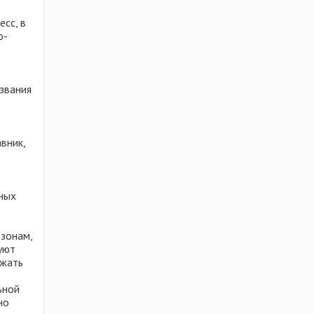
сс, в
о-
звания
авник,
ных
езонам,
уют
ажать
ьной
но