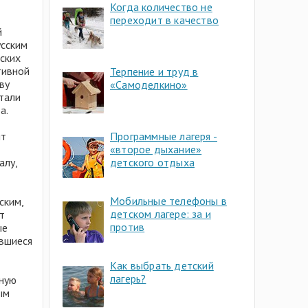
Когда количество не
переходит в качество
й
усским
нских
тивной
Терпение и труд в
ву
«Самоделкино»
отали
а.
Программные лагеря -
ит
«второе дыхание»
детского отдыха
алу,
Мобильные телефоны в
ским,
детском лагере: за и
т
против
ые
ившиеся
Как выбрать детский
лагерь?
нную
ым