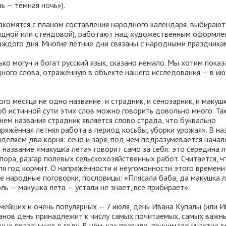
ь — тёмная ночь»).
акомятся с планом составления народного календаря, выбирают
идной или стендовой), работают над художественным оформле
аждого дня. Многие летние дни связаны с народными праздника
ько могуч и богат русский язык, сказано немало. Мы хотим показ
дного слова, отражённую в объекте нашего исследования — в и
ого месяца не одно название: и страдник, и сенозарник, и макуш
об истинной сути этих слов можно говорить довольно много. Так
нем названия страдник является слово страда, что буквально
ряжённая летняя работа в период косьбы, уборки урожая». В на
деляем два корня: сено и заря, под чем подразумевается начал
а название «макушка лета» говорит само за себя: это середина л
пора, разгар полевых сельскохозяйственных работ. Считается, ч
ля год кормит. О напряжённости и неугомонности этого времени
е народные поговорки, пословицы: «Плясала баба, да макушка 
ль — макушка лета — устали не знает, всё прибирает».
мейших и очень популярных — 7 июля, день Ивана Купалы (или И
ванов день принадлежит к числу самых почитаемых, самых важны
ных праздников в году. В нём, как правило, принимало участие в