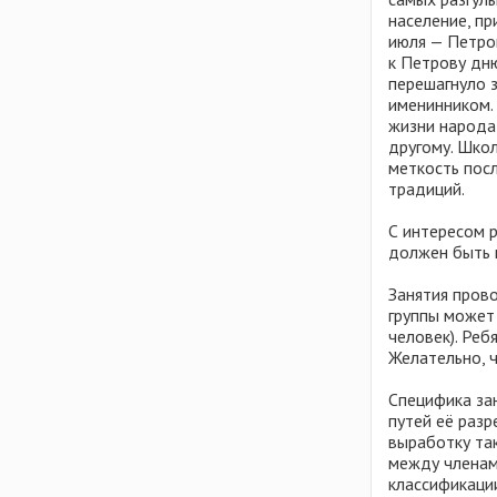
население, пр
июля — Петров
к Петрову дню
перешагнуло 
именинником.
жизни народа
другому. Школ
меткость посл
традиций.
С интересом р
должен быть к
Занятия прово
группы может
человек). Реб
Желательно, 
Специфика за
путей её разр
выработку та
между членам
классификации