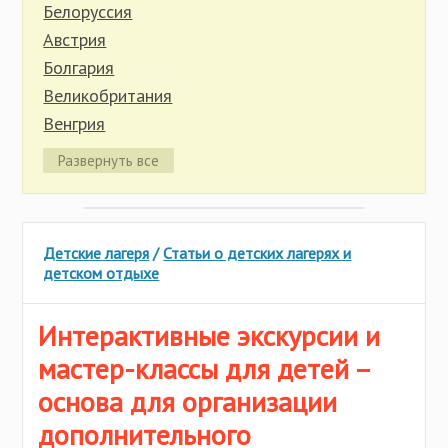
Иркутская область
Белоруссия
Калининградская область
Австрия
Калужская область
Болгария
Карелия
Великобритания
Кировская область
Венгрия
Костромская область
Германия
Развернуть все
Красноярский край
Греция
Крым
Индонезия
Липецкая область
Испания
Марий Эл
Детские лагеря
/
Статьи о детских лагерях и
Италия
детском отдыхе
Нижегородская область
Кипр
Новгородская область
Китай
Интерактивные экскурсии и
Пермский край
Латвия
мастер-классы для детей –
Псковская область
Литва
Ростовская область
основа для организации
Мальта
Рязанская область
дополнительного
Молдова