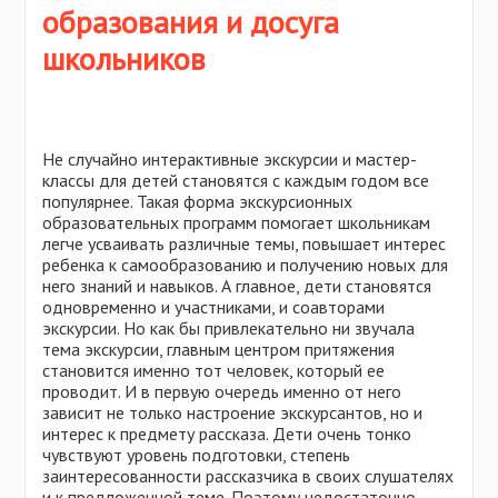
Самарская область
Польша
образования и досуга
Свердловская область
Сербия
школьников
Смоленская область
Сингапур
Татарстан
Словакия
Тверская область
США
Ульяновская область
Не случайно интерактивные экскурсии и мастер-
Тунис
классы для детей становятся с каждым годом все
Удмуртия
Турция
популярнее. Такая форма экскурсионных
Хабаровский край
образовательных программ помогает школьникам
Украина
легче усваивать различные темы, повышает интерес
Челябинская область
Финляндия
ребенка к самообразованию и получению новых для
Чувашия
него знаний и навыков. А главное, дети становятся
Хорватия
одновременно и участниками, и соавторами
Ярославская область
Черногория
экскурсии. Но как бы привлекательно ни звучала
тема экскурсии, главным центром притяжения
Чехия
становится именно тот человек, который ее
Швейцария
проводит. И в первую очередь именно от него
зависит не только настроение экскурсантов, но и
Эстония
интерес к предмету рассказа. Дети очень тонко
чувствуют уровень подготовки, степень
заинтересованности рассказчика в своих слушателях
и к предложенной теме. Поэтому недостаточно