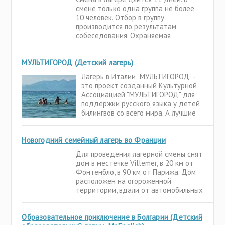
смене только одна группа не более
10 человек. Отбор в группу
производится по результатам
собеседования. Охраняемая
огражденная территория с
волейбольным полем.
МУЛЬТИГОРОД (Детский лагерь)
Лагерь в Италии "МУЛЬТИГОРОД" -
это проект созданный Культурной
Ассоциацией "МУЛЬТИГОРОД" для
поддержки русского языка у детей
билингвов со всего мира. А лучшие
носители современного русского
языка - это российские дети.
Новогодний семейный лагерь во Франции
Поэтому мы приглашаем всех
детей, говорящих по-русски к нам в
Для проведения лагерной смены снят
лагерь в Италию.
дом в местечке Villemer, в 20 км от
Фонтенбло, в 90 км от Парижа. Дом
расположен на огороженной
территории, вдали от автомобильных
дорог, посреди цветущего сада,
оборудованного двумя детскими
Образовательное приключение в Болгарии (Детский
площадками. В каждой комнате -