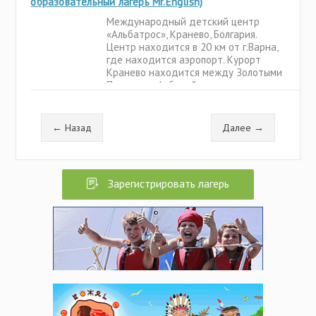
образовательный лагерь Mr.English)
отдельный душ и туалет.
Международный детский центр
«Альбатрос», Кранево, Болгария.
Центр находится в 20 км от г.Варна,
где находится аэропорт. Курорт
Кранево находится между Золотыми
Песками и Албеной и отличается от
этих шумных курортов особой теплой
атмосферой, национальным
колоритом, радушием и
← Назад
Далее →
спокойствием.
Зарегистрировать лагерь