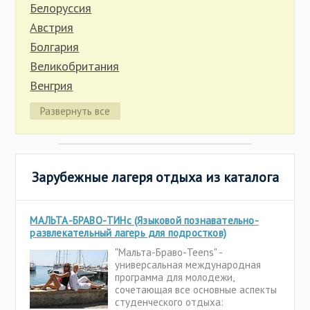
Иркутская область
Белоруссия
Калининградская область
Австрия
Калужская область
Болгария
Карелия
Великобритания
Кировская область
Венгрия
Костромская область
Германия
Развернуть все
Красноярский край
Греция
Крым
Индонезия
Липецкая область
Испания
Марий Эл
Зарубежные лагеря отдыха из каталога
Италия
Нижегородская область
Кипр
Новгородская область
Китай
МАЛЬТА-БРАВО-ТИНс (Языковой познавательно-
Пермский край
развлекательный лагерь для подростков)
Латвия
Псковская область
"Мальта-Браво-Teens" -
Литва
универсальная международная
Ростовская область
программа для молодежи,
Мальта
сочетающая все основные аспекты
Рязанская область
Молдова
студенческого отдыха: