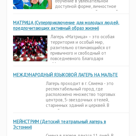
обучение в увлекательной
доступной форме, личностное
развитие и отличный активный
отдых. Если ты хочешь жить так,
МАТРИЦА (Cуперприключение для молодых людей,
как сам определишь, быть
предпочитающих активный образ жизни)
свободным, самостоятельным,
уверенным в будущем, этот
Лагерь «Матрица» – это особая
проект для тебя.
территория и особый мир,
разительно отличающийся от
привычного и свободный от
повседневного. Благодаря
«Матрице», вчерашние школяры
смогут погрузиться в
МЕЖДУНАРОДНЫЙ ЯЗЫКОВОЙ ЛАГЕРЬ НА МАЛЬТЕ
удивительный, фантастический
мир, где очень многое будет
Лагерь проходит в г. Слиема - это
зависеть от них самих. И самое
респектабельный город, где
главное, они смогут
расположено множество торговых
центров, 5-звездочных отелей,
старинных зданий и церквей. В
первой половине дня школьники
изучают английский язык, а вторая
МЕЙНСТРИМ (Детский театральный лагерь в
половина дня посвящена экскурсиям,
Эстонии)
поездкам на различные пляжи,
аквапаркам,
Смена в лагере длится 11 дней. В