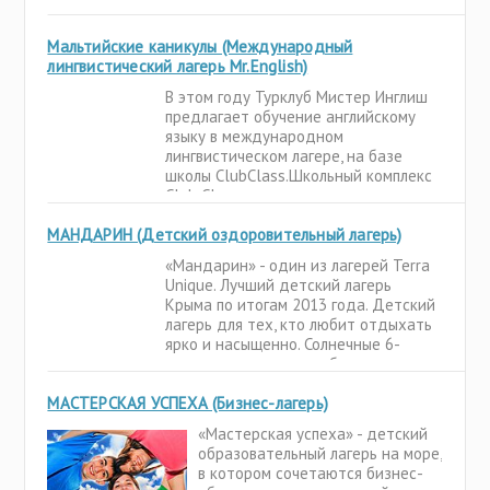
Самарская область
интересные экскурсии по острову
Польша
на английском языке, общение с
Свердловская область
Сербия
Мальтийские каникулы (Международный
другими студентами из Европы,
Смоленская область
лингвистический лагерь Mr.English)
обучение английскому в
Сингапур
международных группах, а также
Татарстан
В этом году Турклуб Мистер Инглиш
Словакия
пляжные вечеринки,
предлагает обучение английскому
Тверская область
США
языку в международном
Ульяновская область
лингвистическом лагере, на базе
Тунис
школы СlubСlass.Школьный комплекс
Удмуртия
Турция
Club Class находится в центре
Хабаровский край
района Swieqi (зона большой Слимы),
Украина
МАНДАРИН (Детский оздоровительный лагерь)
в нескольких минутах ходьбы от
Челябинская область
Пачевиля - популярного на Мальте
Финляндия
«Мандарин» - один из лагерей Terra
центра
Чувашия
Unique. Лучший детский лагерь
Хорватия
Крыма по итогам 2013 года. Детский
Ярославская область
Черногория
лагерь для тех, кто любит отдыхать
ярко и насыщенно. Солнечные 6-
Чехия
местные номера с удобствами;
Швейцария
шведский стол; бассейн и водные
МАСТЕРСКАЯ УСПЕХА (Бизнес-лагерь)
горки; собственный галечный пляж;
Эстония
целебный сосновый воздух;
«Мастерская успеха» - детский
скалодром;
образовательный лагерь на море,
в котором сочетаются бизнес-